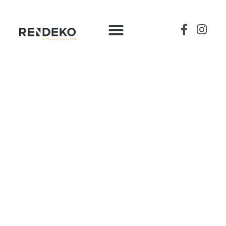
3D-MALLINNUS
Korkealaatuiset 3D-
mallinnukset avuksi
suunnitteluun tai
markkinointiin