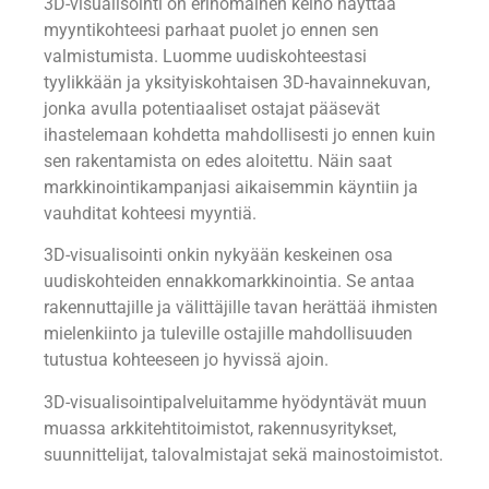
3D-visualisointi on erinomainen keino näyttää
myyntikohteesi parhaat puolet jo ennen sen
valmistumista. Luomme uudiskohteestasi
tyylikkään ja yksityiskohtaisen 3D-havainnekuvan,
jonka avulla potentiaaliset ostajat pääsevät
ihastelemaan kohdetta mahdollisesti jo ennen kuin
sen rakentamista on edes aloitettu. Näin saat
markkinointikampanjasi aikaisemmin käyntiin ja
vauhditat kohteesi myyntiä.
3D-visualisointi onkin nykyään keskeinen osa
uudiskohteiden ennakkomarkkinointia. Se antaa
rakennuttajille ja välittäjille tavan herättää ihmisten
mielenkiinto ja tuleville ostajille mahdollisuuden
tutustua kohteeseen jo hyvissä ajoin.
3D-visualisointipalveluitamme hyödyntävät muun
muassa arkkitehtitoimistot, rakennusyritykset,
suunnittelijat, talovalmistajat sekä mainostoimistot.