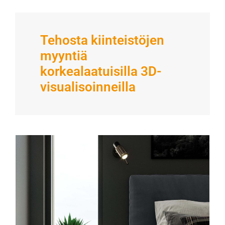
Tehosta kiinteistöjen
myyntiä
korkealaatuisilla 3D-
visualisoinneilla